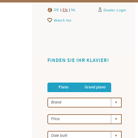
DE
|
EN
|
NL
Dealer-Login
Watch list
FINDEN SIE IHR KLAVIER!
Piano
Grand piano