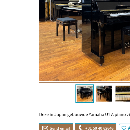
Deze in Japan gebouwde Yamaha U1 A piano ziet 
A
Send email
+31 50 40 62646