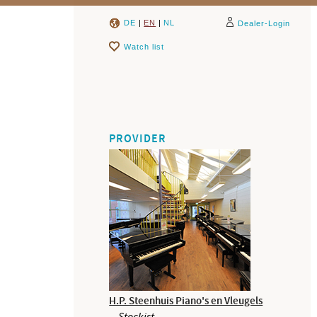
DE
|
EN
|
NL
Dealer-Login
Watch list
PROVIDER
H.P. Steenhuis Piano's en Vleugels
Stockist