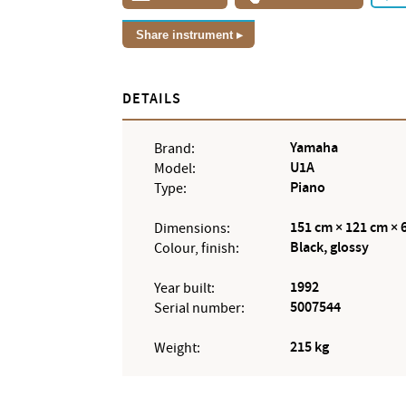
Share instrument
DETAILS
Yamaha
Brand:
U1A
Model:
Piano
Type:
151 cm × 121 cm × 
Dimensions:
Black, glossy
Colour, finish:
1992
Year built:
5007544
Serial number:
215 kg
Weight: