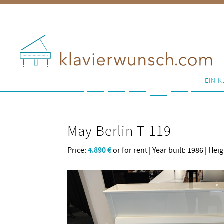
EIN K
May
Berlin T-119
Price:
4.890 €
or for rent | Year built: 1986 | Hei