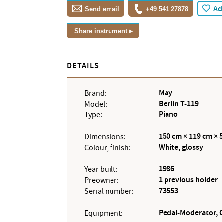
Ad
Send email
+49 541 27878
Share instrument
DETAILS
May
Brand:
Berlin T-119
Model:
Piano
Type:
150 cm × 119 cm × 
Dimensions:
White, glossy
Colour, finish:
1986
Year built:
1 previous holder
Preowner:
73553
Serial number:
Pedal-Moderator, 
Equipment: