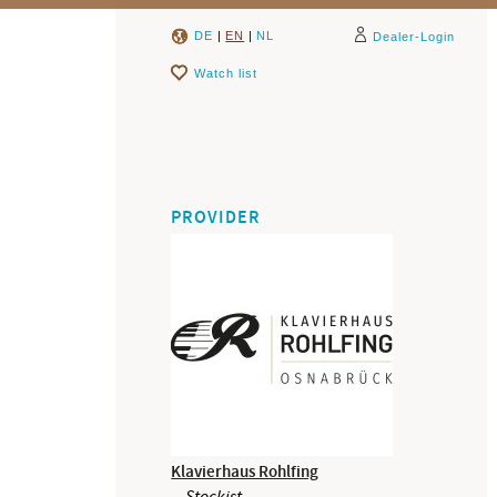
DE
|
EN
|
NL
Dealer-Login
Watch list
PROVIDER
Klavierhaus Rohlfing
Stockist