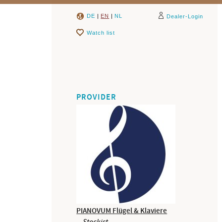
DE
|
EN
|
NL
Dealer-Login
Watch list
PROVIDER
PIANOVUM Flügel & Klaviere
Stockist