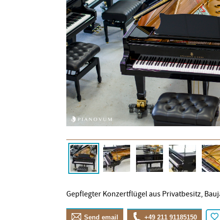
Gepflegter Konzertflügel aus Privatbesitz, Bau
Send email
+49 211 91185150