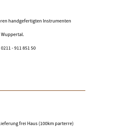
eren handgefertigten Instrumenten
n Wuppertal.
 0211 - 911 851 50
Lieferung frei Haus (100km parterre)