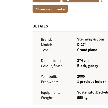
Share instrument
DETAILS
Steinway & Sons
Brand:
D-274
Model:
Grand piano
Type:
274 cm
Dimensions:
Black, glossy
Colour, finish:
2005
Year built:
1 previous holder
Preowner:
Sostenuto, Deckel
Equipment:
550 kg
Weight: