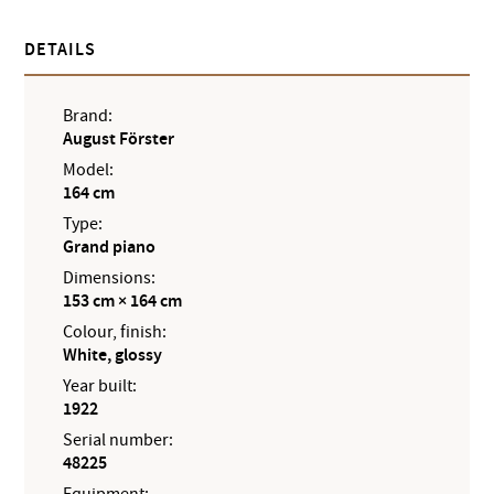
DETAILS
Brand:
August Förster
Model:
164 cm
Type:
Grand piano
Dimensions:
153 cm × 164 cm
Colour, finish:
White, glossy
Year built:
1922
Serial number:
48225
Equipment: