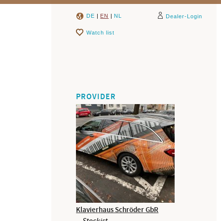
DE
|
EN
|
NL
Dealer-Login
Watch list
PROVIDER
Klavierhaus Schröder GbR
Stockist