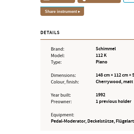
Share instrument
DETAILS
Schimmel
Brand:
112 K
Model:
Piano
Type:
148 cm × 112 cm × 
Dimensions:
Cherrywood, matt
Colour, finish:
1992
Year built:
1 previous holder
Preowner:
Equipment:
Pedal-Moderator, Deckelstütze, Flügelart