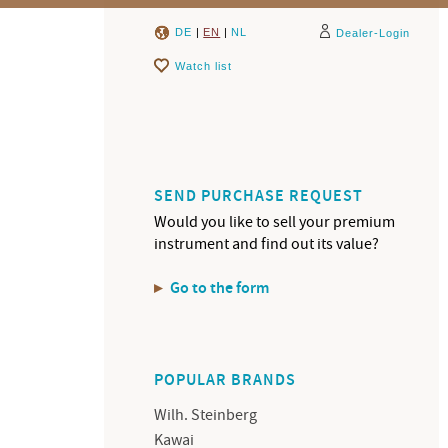
DE
|
EN
|
NL
Dealer-Login
Watch list
SEND PURCHASE REQUEST
Would you like to sell your premium
instrument and find out its value?
Go to the form
POPULAR BRANDS
Wilh. Steinberg
Kawai