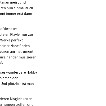
ist man meist und
ieren nun einmal auch
ommt immer erst dann
aftliche im
pielen Klavier nur zur
 Werke perfekt
seiner Nähe finden.
teuren am Instrument
üreinander musizieren
aß.
dieses wunderbare Hobby
oblemen der
 Und plötzlich ist man
 deren Möglichkeiten
fernungen treffen und