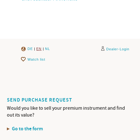
DE
|
EN
|
NL
Dealer-Login
Watch list
SEND PURCHASE REQUEST
Would you like to sell your premium instrument and find
out its value?
Go to the form