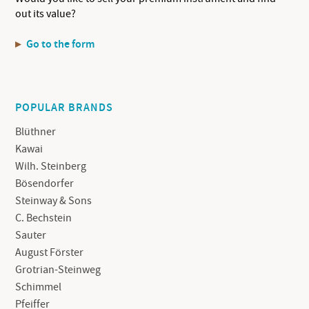
out its value?
Go to the form
POPULAR BRANDS
Blüthner
Kawai
Wilh. Steinberg
Bösendorfer
Steinway & Sons
C. Bechstein
Sauter
August Förster
Grotrian-Steinweg
Schimmel
Pfeiffer