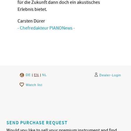
für die Zukunft dann doch ein akustisches
Erlebnis bietet.
Carsten Dürer
- Chefredakteur PIANONews -
DE
|
EN
|
NL
Dealer-Login
Watch list
SEND PURCHASE REQUEST
Would you like to sell your premium instrument and find